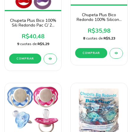
Chupeta Plus Bico
Redondo 100% Silicone
Chupeta Plus Bico 100%
Pacote Com 20 Unidades
Sili Redondo Pac C/ 25
Sonne
R$35,98
Uni Baby Nany
R$40,48
8
cuotas de
R$5,23
9
cuotas de
R$5,29
COMPRAR
COMPRAR