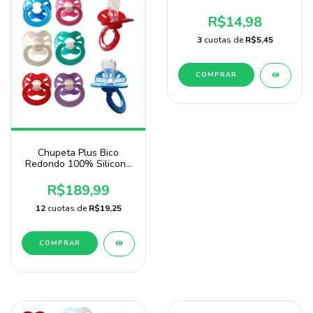
Baby Nany No Blister
R$14,98
3
cuotas de
R$5,45
COMPRAR
Chupeta Plus Bico
Redondo 100% Silicone
Pacote com 125
Unidades
R$189,99
12
cuotas de
R$19,25
COMPRAR