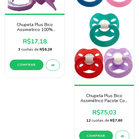
Chupeta Plus Bico
Assimetrico 100%
Silicone Blister 2
Unidades Baby Nany
R$17,18
3
cuotas de
R$6,26
COMPRAR
Chupeta Plus Bico
Assimétrico Pacote Com
50 Unidades Baby Nany
R$75,03
12
cuotas de
R$7,60
COMPRAR