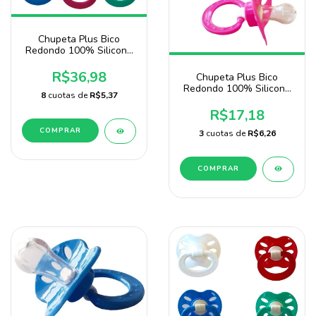
Chupeta Plus Bico
Redondo 100% Silicone
Pacote Com 20 Unidades
R$36,98
Chupeta Plus Bico
Redondo 100% Silicone
8
cuotas de
R$5,37
2 Unidades Para Menina
Baby Nany
R$17,18
COMPRAR
3
cuotas de
R$6,26
COMPRAR