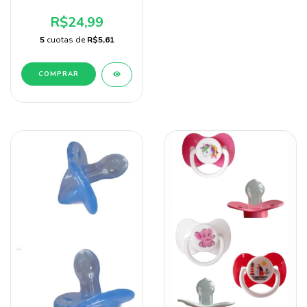
Rosa baby nany
R$24,99
5
cuotas de
R$5,61
COMPRAR