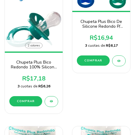
Chupeta Plus Bico De
Silicone Redondo P/
Menino 4 Unidades
R$16,94
3
cuotas de
R$6,17
2 colores
COMPRAR
Chupeta Plus Bico
Redondo 100% Silicone
2 Unidades Para Menino
Baby Nany
R$17,18
3
cuotas de
R$6,26
COMPRAR