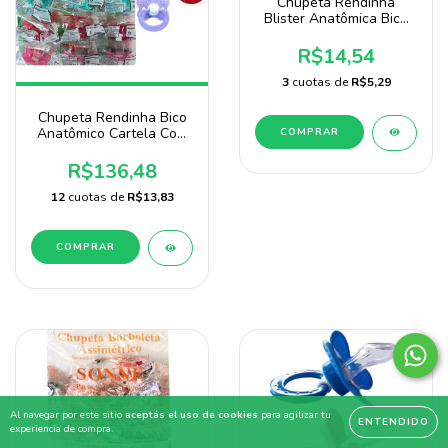
Chupeta Rendinha
Blister Anatômica Bico
100% De Silicone Marca
Sonne
R$14,54
3
cuotas de
R$5,29
Chupeta Rendinha Bico
Anatômico Cartela Com
COMPRAR
72 Unidades Marca Baby
Nany
R$136,48
12
cuotas de
R$13,83
COMPRAR
Al navegar por este sitio
aceptás el uso de cookies
para agilizar tu
ENTENDIDO
experiencia de compra.