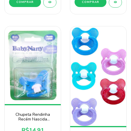
COMPRAR
COMPRAR
Chupeta Rendinha
Recém Nascida
Anatômico Bico 100%
De Silicone Baby Nany
R$14,91