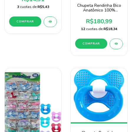
Chupeta Rendinha Bico
3
cuotas de
R$5,43
Anatômico 100%
Silicone Marca Sonne
Pacote 120 Unidades
R$180,99
COMPRAR
12
cuotas de
R$18,34
COMPRAR