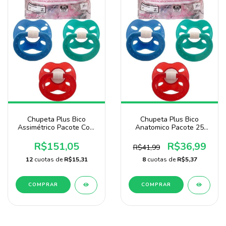
Chupeta Plus Bico
Chupeta Plus Bico
Assimétrico Pacote Com
Anatomico Pacote 25
100 Unidades Menino
Unidades Menino
Marca Baby Nany
R$151,05
R$36,99
R$41,99
12
cuotas de
R$15,31
8
cuotas de
R$5,37
COMPRAR
COMPRAR