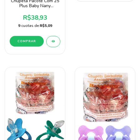
Chupeta Pacote Com 25
Plus Baby Nany
Assimétrico Bico 100%
Silicone para Menina
R$38,93
9
cuotas de
R$5,09
COMPRAR