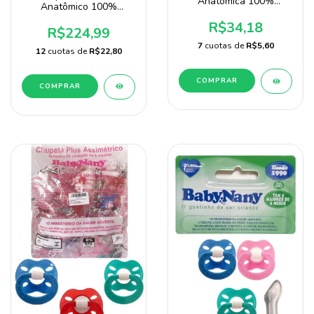
Anatômica 100%
Anatômico 100%
Silicone com 20
Silicone Pacote Com 125
Unidades Marca Sonne
R$34,18
Unidade Atacado Baby
R$224,99
Nany
7
cuotas de
R$5,60
12
cuotas de
R$22,80
COMPRAR
COMPRAR