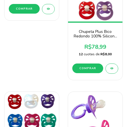
COMPRAR
Chupeta Plus Bico
Redondo 100% Silicone
Com 50 Unidades Baby
Nany
R$78,99
12
cuotas de
R$8,00
COMPRAR