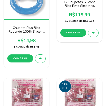
12 Chupetas Silicone
Bico Reto Simétrico
Atacado Tamanho 2
R$119,99
12
cuotas de
R$12,16
Chupeta Plus Bico
Redondo 100% Silicone
Blister - Sonne
R$14,98
3
cuotas de
R$5,45
COMPRAR
12
%
OFF