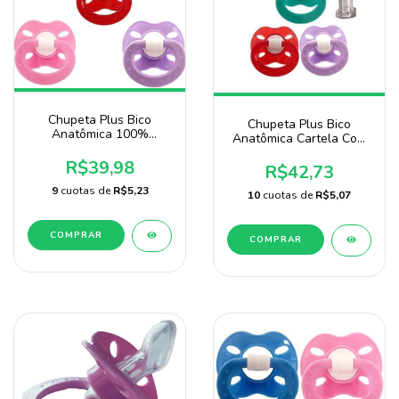
Chupeta Plus Bico
Chupeta Plus Bico
Anatômica 100%
Anatômica Cartela Com
Silicone Pacote Com 25
24 Unidades Marca Baby
Unidades
R$39,98
Nany
R$42,73
9
cuotas de
R$5,23
10
cuotas de
R$5,07
COMPRAR
COMPRAR