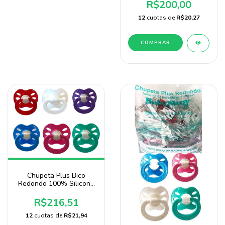
Unidades Baby Nany
R$200,00
12
cuotas de
R$20,27
COMPRAR
Chupeta Plus Bico
Redondo 100% Silicone
Pacote 140 unidades
Sonne Atacado -
R$216,51
Doação
12
cuotas de
R$21,94