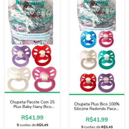
Chupeta Pacote Com 25
Chupeta Plus Bico 100%
Plus Baby Nany Bico
Silicone Redondo Pacote
Redondo P/ Menina
Com 25 Unidade marca
R$41,99
Baby Nany
R$41,99
9
cuotas de
R$5,49
9
cuotas de
R$5,49