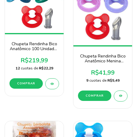
Chupeta Rendinha Bico
Anatômico 100 Unidades
3 Cores Para Menino
Chupeta Rendinha Bico
Baby Nany
R$219,99
Anatômico Menina
Pacote Com 25 unidades
12
cuotas de
R$22,29
Marca Baby Nany
R$41,99
9
cuotas de
R$5,49
COMPRAR
COMPRAR