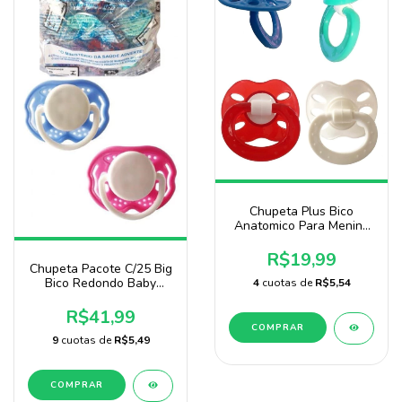
Chupeta Plus Bico
Anatomico Para Menino
Pacote Com 10 Unidades
Baby Nany
R$19,99
Chupeta Pacote C/25 Big
Bico Redondo Baby
4
cuotas de
R$5,54
Nany
R$41,99
COMPRAR
9
cuotas de
R$5,49
COMPRAR