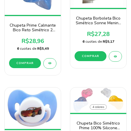
Chupeta Borboleta Bico
Simétrico Sonne Menina
Chupeta Prime Calmante
2 Unidades
Bico Reto Simétrico 2
R$27,28
Unidades para Menino
Marca Baby Nany
R$28,96
6
cuotas de
R$5,17
6
cuotas de
R$5,49
COMPRAR
COMPRAR
4 colores
Chupeta Bico Simétrico
Prime 100% Silicone