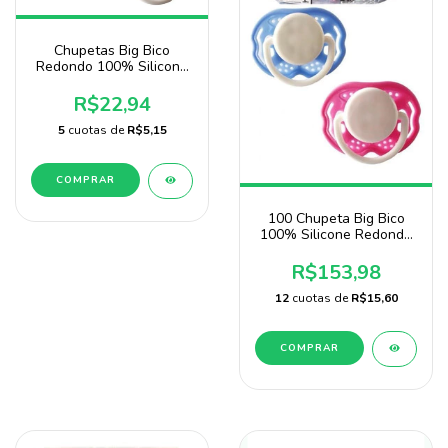
Chupetas Big Bico
Redondo 100% Silicone
Pacote Com10 Unidades
Sonne
R$22,94
5
cuotas de
R$5,15
COMPRAR
100 Chupeta Big Bico
100% Silicone Redondo
Atacado
R$153,98
12
cuotas de
R$15,60
COMPRAR