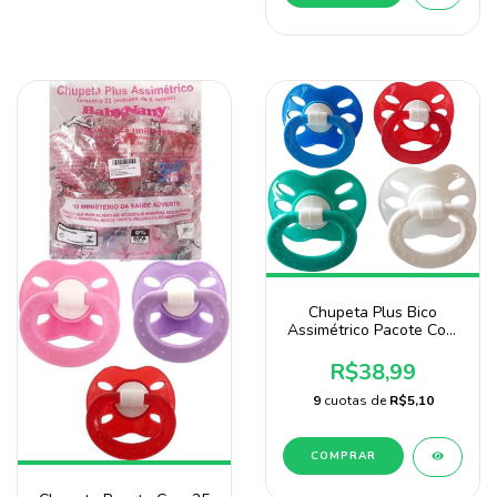
Chupeta Plus Bico
Assimétrico Pacote Com
25 Unidades Para
Menino 4 Cores
R$38,99
9
cuotas de
R$5,10
COMPRAR