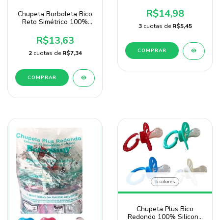
Calming Marca Baby
Nany
R$14,98
Chupeta Borboleta Bico
Reto Simétrico 100%
3
cuotas de
R$5,45
Silicone Blister Baby
Nany
R$13,63
COMPRAR
2
cuotas de
R$7,34
COMPRAR
5 colores
Chupeta Plus Bico
Redondo 100% Silicone