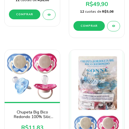
12
cuotas de
R$8,00
R$49,90
12
cuotas de
R$5,06
COMPRAR
COMPRAR
Chupeta Big Bico
Redondo 100% Silic
Marca Sonne No
Saquinho
R$11,83