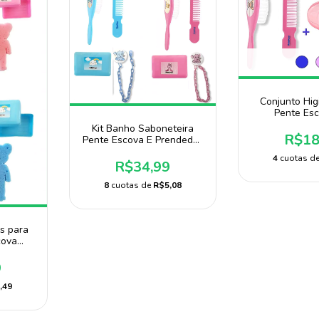
Conjunto Hi
Pente Esc
Saboneteira
Kit Banho Saboneteira
R$18
Pente Escova E Prendedor
De Chupeta
4
cuotas d
R$34,99
8
cuotas de
R$5,08
s para
cova
ponja
9
,49