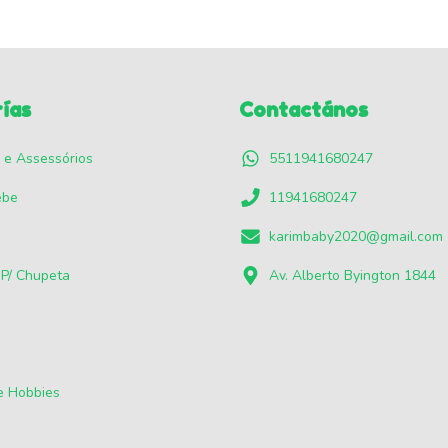
ías
Contactános
 e Assessórios
5511941680247
ebe
11941680247
karimbaby2020@gmail.com
 P/ Chupeta
Av. Alberto Byington 1844
e Hobbies