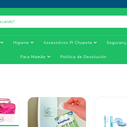
e
Higiene
Assessórios P/ Chupeta
Seguran
Para Mamãe
Política de Devolución
+2