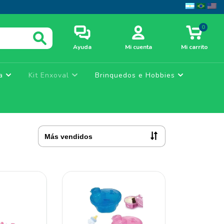
0
Ayuda
Mi cuenta
Mi carrito
ça
Kit Enxoval
Brinquedos e Hobbies