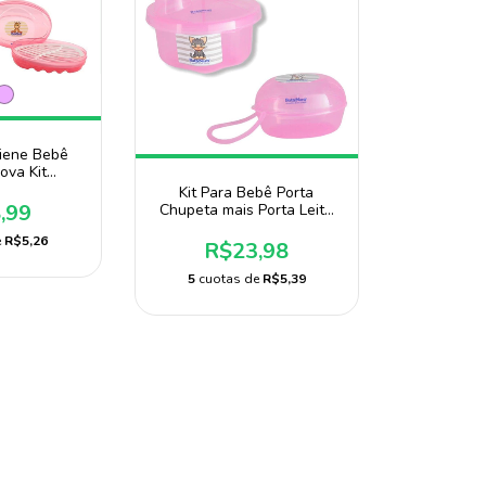
giene Bebê
ova Kit
 Infantil
Kit Para Bebê Porta
,99
Chupeta mais Porta Leite
Em Pó 3 Divisórias Marca
e
R$5,26
Baby Nany
R$23,98
5
cuotas de
R$5,39