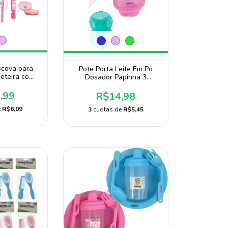
scova para
Pote Porta Leite Em Pó
eteira com
Dosador Papinha 3
nfantil
Divisões Baby Nany
,99
R$14,98
e
R$6,09
3
cuotas de
R$5,45