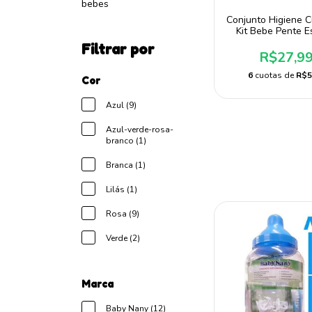
bebes
Conjunto Higiene 
Kit Bebe Pente 
Saboneteira Prend
Filtrar por
Chupeta Prese
R$27,9
6
cuotas de
R$5
Cor
Azul (9)
Azul-verde-rosa-
branco (1)
Branca (1)
Lilás (1)
Rosa (9)
Verde (2)
Marca
Baby Nany (12)