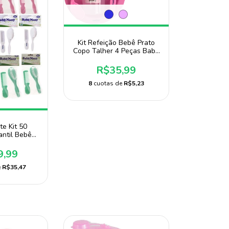
Kit Refeição Bebê Prato
Copo Talher 4 Peças Baby
Nany
R$35,99
8
cuotas de
R$5,23
e Kit 50
antil Bebê
tacado
9,99
e
R$35,47