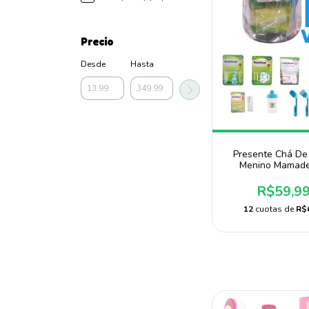
Precio
Desde
Hasta
Presente Chá De
Menino Mamade
Barato Baby N
R$59,9
12
cuotas de
R$