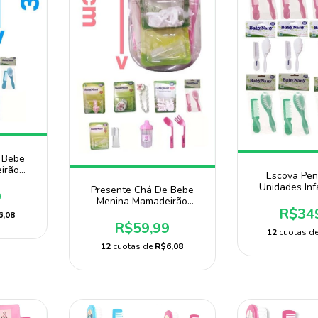
 Bebe
irão
Escova Pent
any
Unidades Inf
Presente Chá De Bebe
9
Doação A
Menina Mamadeirão
R$34
Barato Baby Nany
6,08
R$59,99
12
cuotas d
12
cuotas de
R$6,08