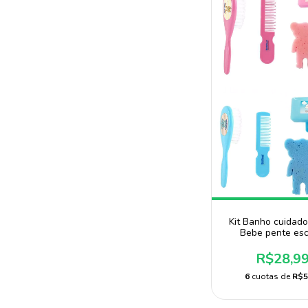
Kit Banho cuidado
Bebe pente es
saboneteira e es
R$28,9
6
cuotas de
R$5