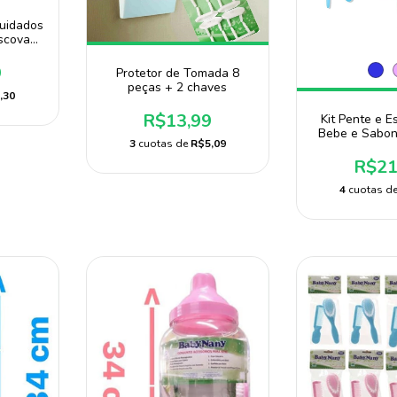
Cuidados
Escova
edor de
nte
9
Protetor de Tomada 8
peças + 2 chaves
,30
R$13,99
Kit Pente e E
Bebe e Sabon
3
cuotas de
R$5,09
desenho I
R$21
4
cuotas d