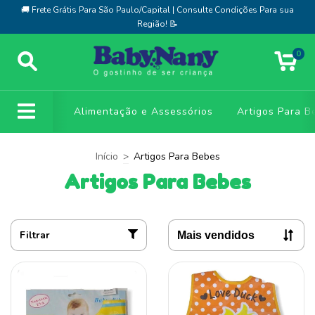
🚚 Frete Grátis Para São Paulo/Capital | Consulte Condições Para sua
Região! 📝
0
Alimentação e Assessórios
Artigos Para B
Início
>
Artigos Para Bebes
Artigos Para Bebes
Filtrar