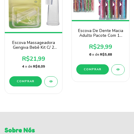
Escova De Dente Macia
Adulto Pacote Com 12
Unidades Prassa
Escova Massageadora
R$29,99
Gengiva Bebê Kit C/ 2
Unidades Baby Nany
6
x de
R$5,68
R$21,99
4
x de
R$6,09
COMPRAR
Sobre Nós