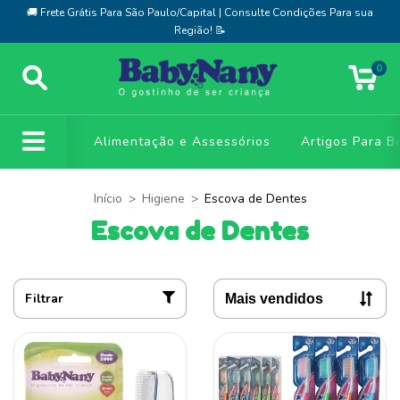
🚚 Frete Grátis Para São Paulo/Capital | Consulte Condições Para sua
Região! 📝
0
Alimentação e Assessórios
Artigos Para B
Início
>
Higiene
>
Escova de Dentes
Escova de Dentes
Filtrar