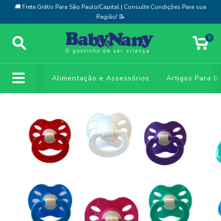
🚚 Frete Grátis Para São Paulo/Capital | Consulte Condições Para sua
Região! 📝
0
Alimentação e Assessórios
Artigos Para B