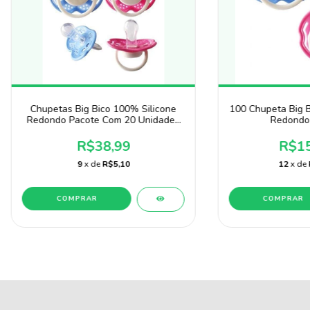
Chupetas Big Bico 100% Silicone
100 Chupeta Big B
Redondo Pacote Com 20 Unidades
Redondo
Sonne
R$38,99
R$15
9
x de
R$5,10
12
x de
COMPRAR
COMPRAR