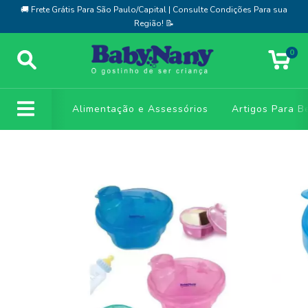
🚚 Frete Grátis Para São Paulo/Capital | Consulte Condições Para sua
Região! 📝
0
Alimentação e Assessórios
Artigos Para B