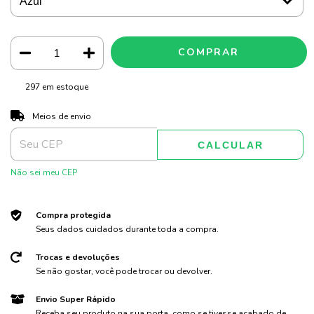
297
em estoque
ALTERAR CEP
Entregas para o CEP:
Meios de envio
CALCULAR
Não sei meu CEP
Compra protegida
Seus dados cuidados durante toda a compra.
Trocas e devoluções
Se não gostar, você pode trocar ou devolver.
Envio Super Rápido
Receba seu produto na sua porta, como se tivesse acabado de