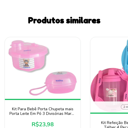
Produtos similares
2 c
Kit Para Bebê Porta Chupeta mais
Porta Leite Em Pó 3 Divisórias Marca
Baby Nany
Kit Refeição B
R$23,98
Talher 4 Peç