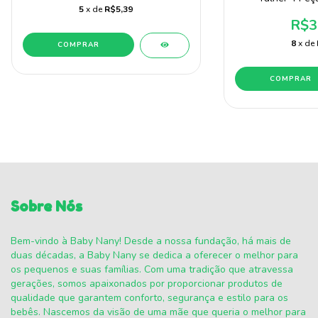
5
x de
R$5,39
R$3
8
x de
COMPRAR
COMPRAR
Sobre Nós
Bem-vindo à Baby Nany! Desde a nossa fundação, há mais de
duas décadas, a Baby Nany se dedica a oferecer o melhor para
os pequenos e suas famílias. Com uma tradição que atravessa
gerações, somos apaixonados por proporcionar produtos de
qualidade que garantem conforto, segurança e estilo para os
bebês. Nascemos da visão de uma mãe que queria o melhor para