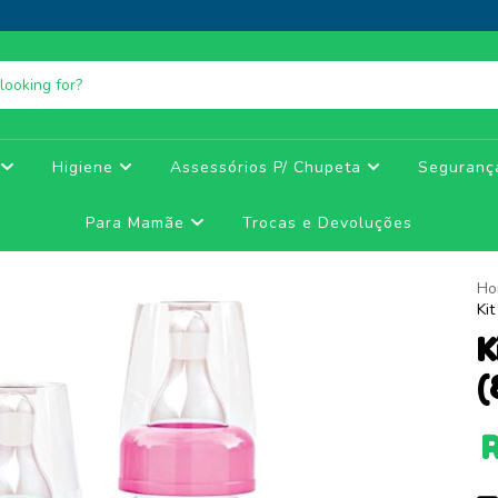
e
Higiene
Assessórios P/ Chupeta
Seguran
Para Mamãe
Trocas e Devoluções
Ho
Ki
K
(