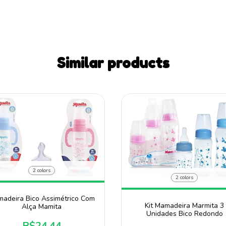
Similar products
2 colors
2 colors
adeira Bico Assimétrico Com
Kit Mamadeira Marmita 3
Alça Mamita
Unidades Bico Redondo
R$24,44