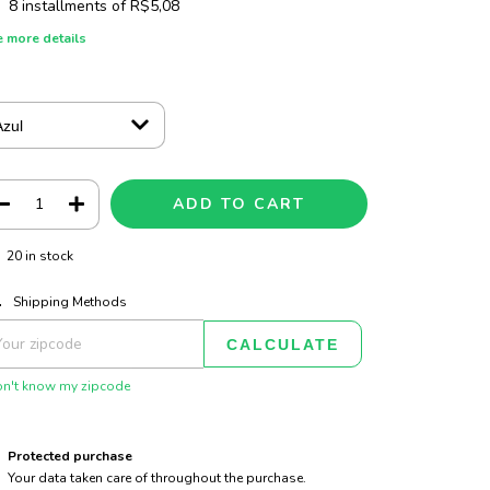
8
installments of
R$5,08
 more details
20
in stock
CHANGE ZIPCODE
pping for zipcode:
Shipping Methods
CALCULATE
on't know my zipcode
Protected purchase
Your data taken care of throughout the purchase.