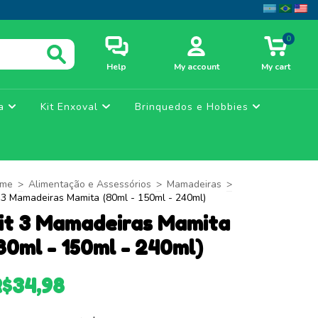
0
Help
My account
My cart
ça
Kit Enxoval
Brinquedos e Hobbies
me
>
Alimentação e Assessórios
>
Mamadeiras
>
t 3 Mamadeiras Mamita (80ml - 150ml - 240ml)
it 3 Mamadeiras Mamita
80ml - 150ml - 240ml)
R$34,98