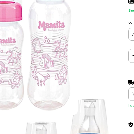
See
cor
Shi
I d