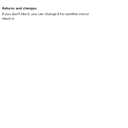
Returns and changes
If you don't like it, you can change it for another one or
return it.