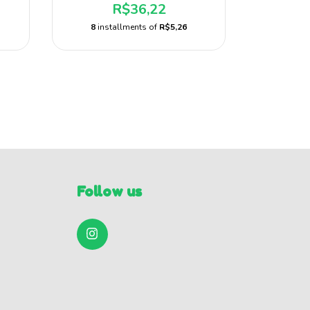
R$36,22
Mamadeira 
Baby Nan
8
installments of
R$5,26
6
inst
Follow us