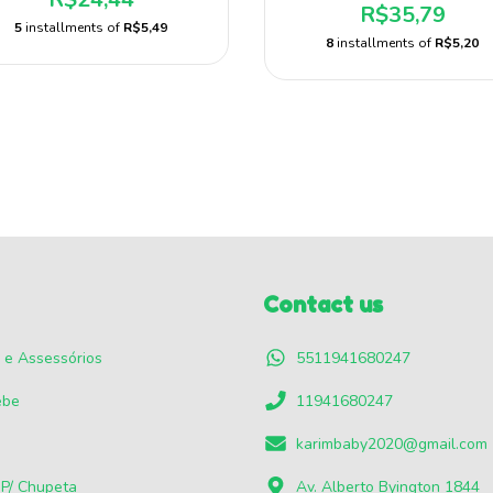
R$35,79
5
installments of
R$5,49
8
installments of
R$5,20
Contact us
 e Assessórios
5511941680247
ebe
11941680247
karimbaby2020@gmail.com
 P/ Chupeta
Av. Alberto Byington 1844