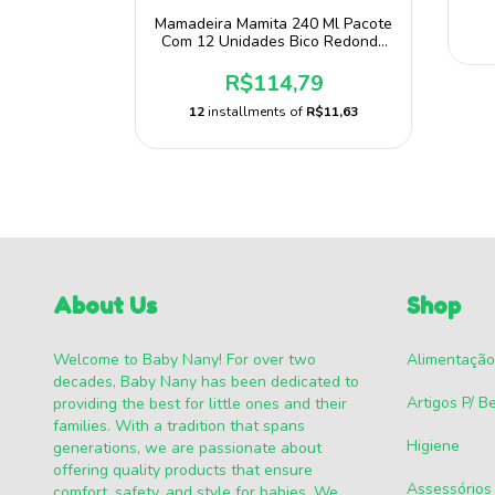
Mamadeira Mamita 240 Ml Pacote
R$6,52
Com 12 Unidades Bico Redondo
Mamita
R$114,79
12
installments of
R$11,63
About Us
Shop
Welcome to Baby Nany! For over two
Alimentação
decades, Baby Nany has been dedicated to
Artigos P/ B
providing the best for little ones and their
families. With a tradition that spans
Higiene
generations, we are passionate about
offering quality products that ensure
Assessórios
comfort, safety, and style for babies. We